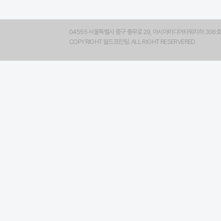
04555 서울특별시 중구 충무로 29, 아시아미디어타워지하 306호, 
COPYRIGHT 월드프린팅. ALL RIGHT RESERVERED.