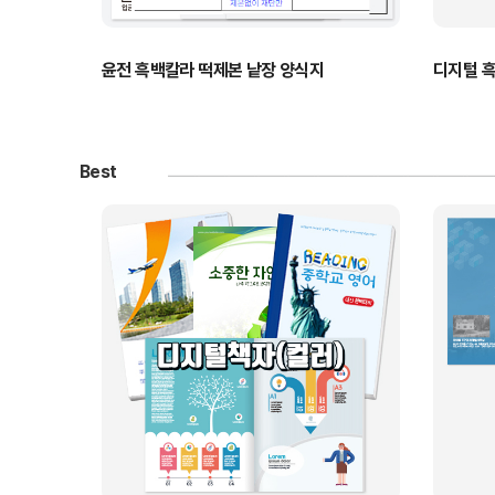
윤전 흑백칼라 떡제본 낱장 양식지
디지털 흑
Best