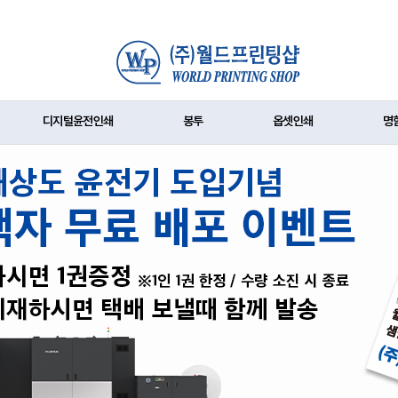
디지털윤전인쇄
봉투
옵셋인쇄
명