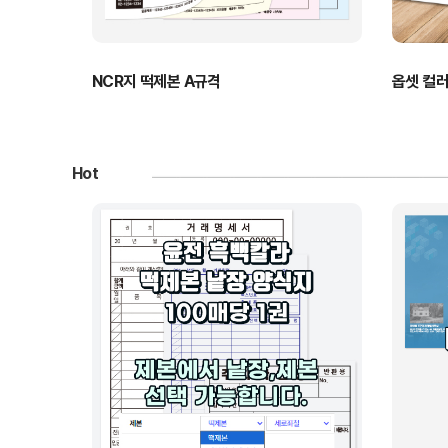
NCR지 떡제본 A규격
옵셋 컬
Hot