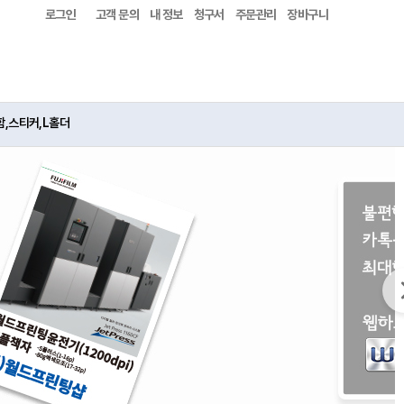
로그인
고객 문의
내 정보
청구서
주문관리
장바구니
함,스티커,L홀더