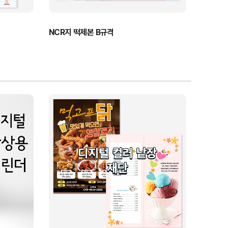
NCR지 떡제본 B규격
모조 떡
A4 10권