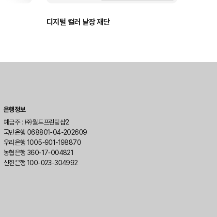
디지털 컬러 낱장 재단
은행정보
예금주 : ㈜월드프린팅샵2
국민은행 068801-04-202609
우리은행 1005-901-198870
농협은행 360-17-004821
신한은행 100-023-304992