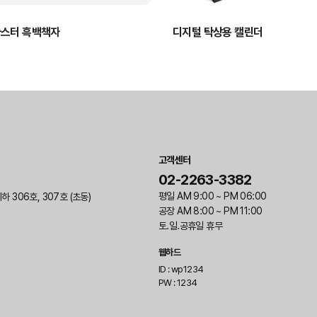
마스터 흑백책자
디지털 탁상용 캘린더
고객센터
02-2263-3382
평일 AM 9:00 ~ PM 06:00
306호, 307호 (초동)
공장 AM 8:00 ~ PM 11:00
토.일.공휴일 휴무
웹하드
ID :
wp1234
PW :
1234