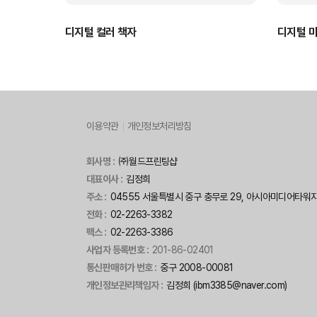
디지털 컬러 책자
디지털 
이용약관
개인정보처리방침
회사명 :
㈜월드프린팅샵
대표이사 :
김정희
주소 :
04555 서울특별시 중구 충무로 29, 아시아미디어타워지하 
전화 :
02-2263-3382
팩스 :
02-2263-3386
사업자 등록번호 :
201-86-02401
통신판매허가 번호 :
중구 2008-00081
개인정보관리책임자 :
김정희 (ibm3385@naver.com)