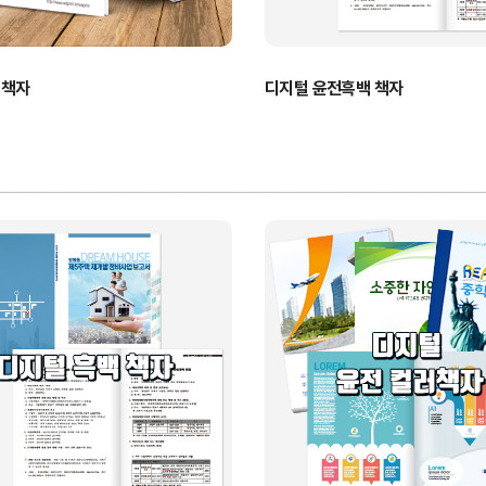
러책자
디지털 윤전흑백 책자