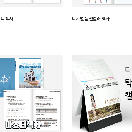
백 책자
디지털 윤전컬러 책자